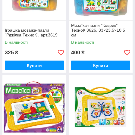
Мозаїка-пазли "Коврик"
Іграшка мозаїка-пазли
ТехноК 3626, 33×23.5×10.5
"Рджілка ТехноК", арт.3619
см
В наявності
В наявності
325
400
₴
₴
Купити
Купити