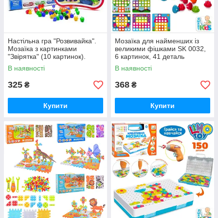
Настільна гра "Розвивайка".
Мозаїка для найменших із
Мозаїка з картинками
великими фішками SK 0032,
"Звірятка" (10 картинок).
6 картинок, 41 деталь
Максимус 5423
В наявності
В наявності
325
368
₴
₴
Купити
Купити