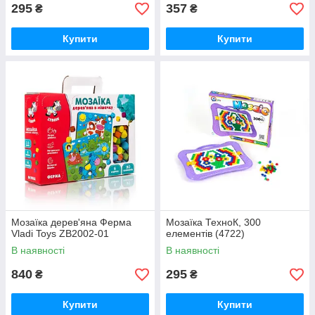
295
357
₴
₴
Купити
Купити
Мозаїка дерев'яна Ферма
Мозаїка ТехноК, 300
Vladi Toys ZB2002-01
елементів (4722)
В наявності
В наявності
840
295
₴
₴
Купити
Купити