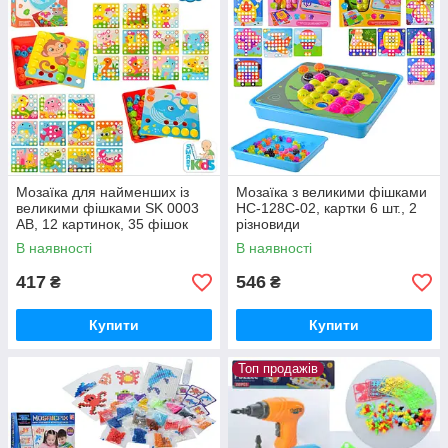
Мозаїка для найменших із
Мозаїка з великими фішками
великими фішками SK 0003
HC-128C-02, картки 6 шт., 2
AB, 12 картинок, 35 фішок
різновиди
В наявності
В наявності
417
546
₴
₴
Купити
Купити
Топ продажів