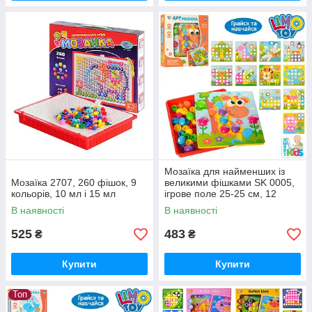
Мозаїка для найменших із
Мозаїка 2707, 260 фішок, 9
великими фішками SK 0005,
кольорів, 10 мл і 15 мл
ігрове поле 25-25 см, 12
картинок, 46 фішок
В наявності
В наявності
525
483
₴
₴
Купити
Купити
Топ