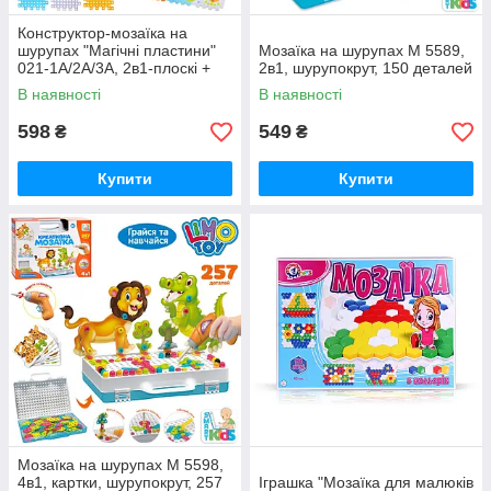
Конструктор-мозаїка на
шурупах "Магічні пластини"
Мозаїка на шурупах M 5589,
021-1A/2A/3A, 2в1-плоскі +
2в1, шурупокрут, 150 деталей
об'ємні
В наявності
В наявності
598
549
₴
₴
Купити
Купити
Мозаїка на шурупах M 5598,
4в1, картки, шурупокрут, 257
Іграшка "Мозаїка для малюків