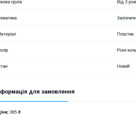
ікова група
Від 3 рок
ематика
Залізничн
атеріал
Пластик
олір
Різні кол
Стан
Новий
нформація для замовлення
іна:
365 ₴