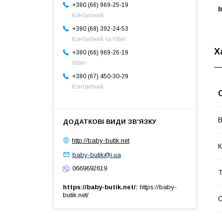
+380 (66) 969-25-19
І
Контактний
+380 (68) 392-24-53
Контактний та Viber
Х
+380 (66) 969-26-19
Viber
+380 (67) 450-30-29
Контактний
В
http://baby-butik.net
К
baby-butik@i.ua
0669692619
Т
https://baby-butik.net/
https://baby-
butik.net/
С