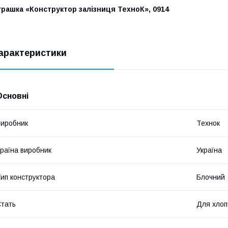
грашка «Конструктор залізниця ТехноК», 0914
арактеристики
Основні
иробник
Технок
раїна виробник
Україна
ип конструктора
Блочний
тать
Для хлоп