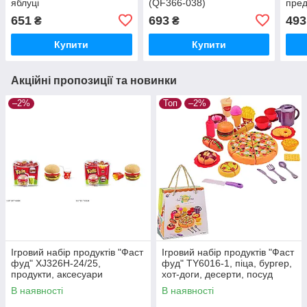
яблуці
(QF366-038)
пред
30 с
651
693
493
₴
₴
маш
Купити
Купити
Акційні пропозиції та новинки
–2%
Топ
–2%
Ігровий набір продуктів "Фаст
Ігровий набір продуктів "Фаст
фуд" XJ326H-24/25,
фуд" TY6016-1, піца, бургер,
продукти, аксесуари
хот-доги, десерти, посуд
В наявності
В наявності